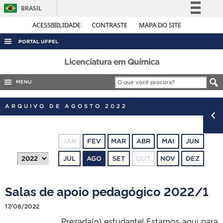
BRASIL
Simplifique!
ACESSIBILIDADE
CONTRASTE
MAPA DO SITE
Comunica BR
PORTAL UFPEL
Participe
ACESSO À INFORMAÇÃO
Licenciatura em Química
Acesso à informação
AUDITORIA
MENU
Legislação
COBALTO
Canais
ARQUIVO DE AGOSTO 2022
CONCURSOS
EDITAIS
JAN
FEV
MAR
ABR
MAI
JUN
INTERNACIONAL
JUL
AGO
SET
OUT
NOV
DEZ
OUVIDORIA
PORTARIAS
Salas de apoio pedagógico 2022/1
TELEFONES
17/08/2022
Prezada(o) estudante! Estamos aqui para