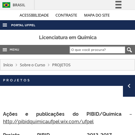
BRASIL
Simplifique!
ACESSIBILIDADE
CONTRASTE
MAPA DO SITE
Comunica BR
PORTAL UFPEL
Participe
ACESSO À INFORMAÇÃO
Licenciatura em Química
Acesso à informação
AUDITORIA
MENU
Legislação
COBALTO
Canais
Início
Sobre o Curso
PROJETOS
CONCURSOS
EDITAIS
PROJETOS
INTERNACIONAL
OUVIDORIA
PORTARIAS
Ações e publicações do PIBID/Química
–
TELEFONES
http://pibidquimicaufpel.wix.com/ufpel
Projeto PIBID – 2013-2017 –