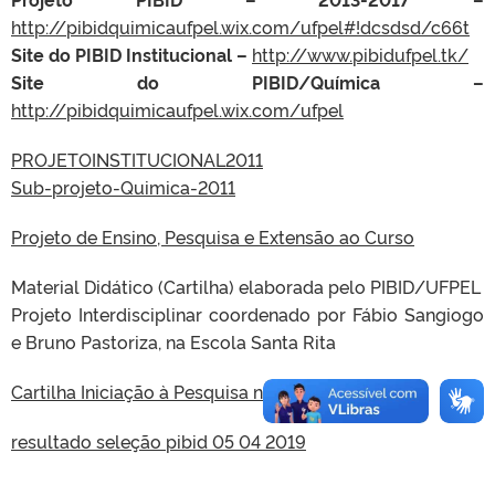
http://pibidquimicaufpel.wix.com/ufpel#!dcsdsd/c66t
Site do PIBID Institucional –
http://www.pibidufpel.tk/
Site do PIBID/Química –
http://pibidquimicaufpel.wix.com/ufpel
PROJETOINSTITUCIONAL2011
Sub-projeto-Quimica-2011
Projeto de Ensino, Pesquisa e Extensão ao Curso
Material Didático (Cartilha) elaborada pelo PIBID/UFPEL
Projeto Interdisciplinar coordenado por Fábio Sangiogo
e Bruno Pastoriza, na Escola Santa Rita
Cartilha Iniciação à Pesquisa na Escola FIM
resultado seleção pibid 05 04 2019