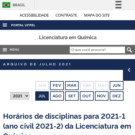
BRASIL
Simplifique!
ACESSIBILIDADE
CONTRASTE
MAPA DO SITE
Comunica BR
PORTAL UFPEL
Participe
ACESSO À INFORMAÇÃO
Licenciatura em Química
Acesso à informação
AUDITORIA
MENU
Legislação
COBALTO
Canais
ARQUIVO DE JULHO 2021
CONCURSOS
EDITAIS
JAN
FEV
MAR
ABR
MAI
JUN
INTERNACIONAL
JUL
AGO
SET
OUT
NOV
DEZ
OUVIDORIA
PORTARIAS
Horários de disciplinas para 2021-1
TELEFONES
(ano civil 2021-2) da Licenciatura em