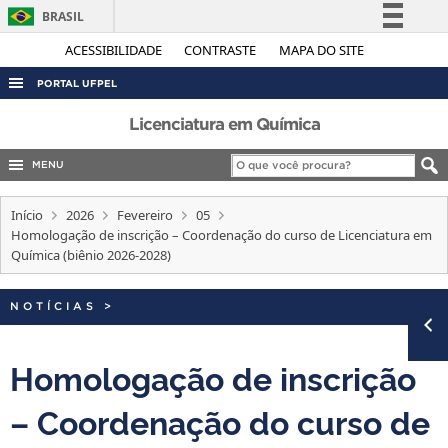
BRASIL
Simplifique!
ACESSIBILIDADE
CONTRASTE
MAPA DO SITE
Comunica BR
PORTAL UFPEL
Participe
ACESSO À INFORMAÇÃO
Licenciatura em Química
Acesso à informação
AUDITORIA
MENU
Legislação
COBALTO
Canais
Início
2026
Fevereiro
05
CONCURSOS
Homologação de inscrição – Coordenação do curso de Licenciatura em
Química (biênio 2026-2028)
EDITAIS
INTERNACIONAL
NOTÍCIAS
>
OUVIDORIA
PORTARIAS
Homologação de inscrição
TELEFONES
– Coordenação do curso de