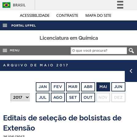
BRASIL
Simplifique!
ACESSIBILIDADE
CONTRASTE
MAPA DO SITE
Comunica BR
PORTAL UFPEL
Participe
ACESSO À INFORMAÇÃO
Licenciatura em Química
Acesso à informação
AUDITORIA
MENU
Legislação
COBALTO
Canais
ARQUIVO DE MAIO 2017
CONCURSOS
EDITAIS
JAN
FEV
MAR
ABR
MAI
JUN
INTERNACIONAL
JUL
AGO
SET
OUT
NOV
DEZ
OUVIDORIA
PORTARIAS
Editais de seleção de bolsistas de
TELEFONES
Extensão
25/05/2017