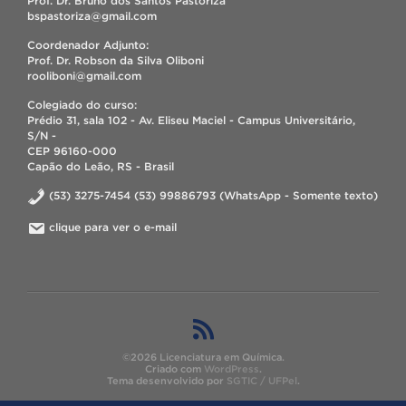
Prof. Dr. Bruno dos Santos Pastoriza
bspastoriza@gmail.com
Coordenador Adjunto:
Prof. Dr. Robson da Silva Oliboni
rooliboni@gmail.com
Colegiado do curso:
Prédio 31, sala 102 - Av. Eliseu Maciel - Campus Universitário,
S/N -
CEP 96160-000
Capão do Leão, RS - Brasil
(53) 3275-7454 (53) 99886793 (WhatsApp - Somente texto)
clique para ver o e-mail
©2026 Licenciatura em Química.
Criado com
WordPress
.
Tema desenvolvido por
SGTIC / UFPel
.