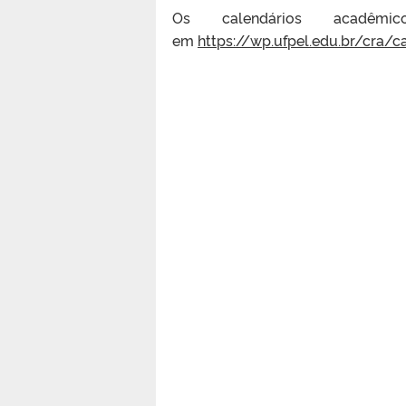
Os calendários acadêm
em
https://wp.ufpel.edu.br/cra/