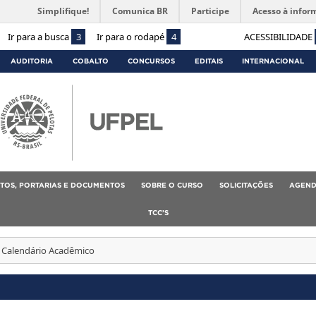
Simplifique!
Comunica BR
Participe
Acesso à infor
Ir para a busca
3
Ir para o rodapé
4
ACESSIBILIDADE
AUDITORIA
COBALTO
CONCURSOS
EDITAIS
INTERNACIONAL
TOS, PORTARIAS E DOCUMENTOS
SOBRE O CURSO
SOLICITAÇÕES
AGEND
TCC’S
Calendário Acadêmico