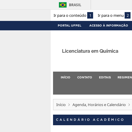
BRASIL
Ir para o conteúdo
1
Ir para o menu
2
PORTAL UFPEL
ACESSO À INFORMAÇÃO
Licenciatura em Química
INÍCIO
CONTATO
EDITAIS
REGIMEN
Início
Agenda, Horários e Calendário
CALENDÁRIO ACADÊMICO