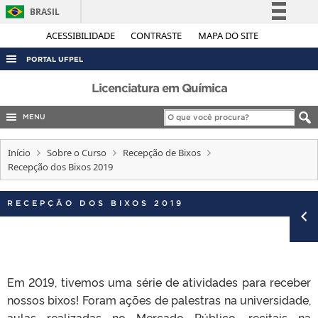
BRASIL
Simplifique!
ACESSIBILIDADE
CONTRASTE
MAPA DO SITE
Comunica BR
PORTAL UFPEL
Participe
ACESSO À INFORMAÇÃO
Licenciatura em Química
Acesso à informação
AUDITORIA
MENU
Legislação
COBALTO
Canais
Início
Sobre o Curso
Recepção de Bixos
CONCURSOS
Recepção dos Bixos 2019
EDITAIS
RECEPÇÃO DOS BIXOS 2019
INTERNACIONAL
OUVIDORIA
PORTARIAS
TELEFONES
Em 2019, tivemos uma série de atividades para receber
nossos bixos! Foram ações de palestras na universidade,
aulas realizadas no Mercado Público, recitais na