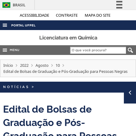
BRASIL
Simplifique!
ACESSIBILIDADE
CONTRASTE
MAPA DO SITE
Comunica BR
PORTAL UFPEL
Participe
ACESSO À INFORMAÇÃO
Licenciatura em Química
Acesso à informação
AUDITORIA
MENU
Legislação
COBALTO
Canais
Início
2022
Agosto
10
CONCURSOS
Edital de Bolsas de Graduação e Pós-Graduação para Pessoas Negras
EDITAIS
NOTÍCIAS
>
INTERNACIONAL
OUVIDORIA
Edital de Bolsas de
PORTARIAS
Graduação e Pós-
TELEFONES
Graduação para Pessoas