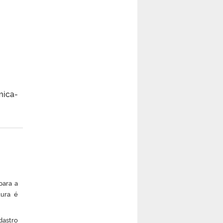
mica-
ara a
tura é
dastro