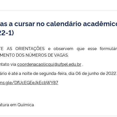
nas a cursar no calendário acadêmic
22-1)
E AS ORIENTAÇÕES e observem que esse formulár
MENTO DOS NÚMEROS DE VAGAS.
ntato via
coordenacaolicqui@ufpel.edu.br
.
io é até a noite de segunda-feira, dia 06 de junho de 2022.
rms.gle/
DfUcEGEeJkEcbWY87
atura em Química