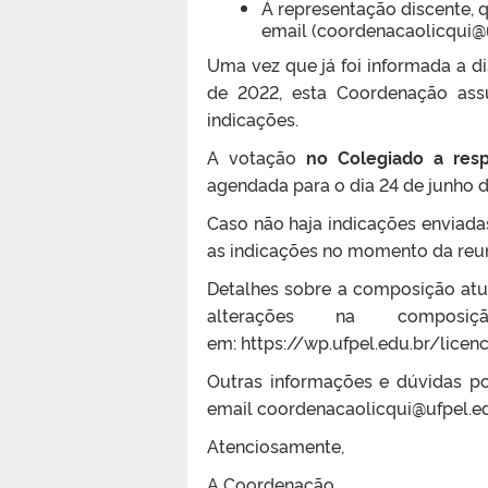
À representação discente, 
email (coordenacaolicqui@u
Uma vez que já foi informada a d
de 2022, esta Coordenação ass
indicações.
A votação
no Colegiado a res
agendada para o dia 24 de junho de
Caso não haja indicações enviadas
as indicações no momento da reu
Detalhes sobre a composição atu
alterações na compos
em: https://wp.ufpel.edu.br/lic
Outras informações e dúvidas p
email coordenacaolicqui@ufpel.e
Atenciosamente,
A Coordenação