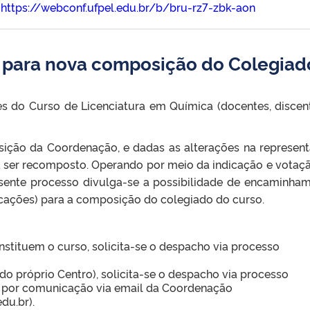
k
https://webconf.ufpel.edu.br/b/bru-rz7-zbk-aon
 para nova composição do Colegiad
es do Curso de Licenciatura em Química (docentes, discen
ção da Coordenação, e dadas as alterações na represen
ta ser recomposto. Operando por meio da indicação e vota
sente processo divulga-se a possibilidade de encaminha
cações) para a composição do colegiado do curso.
tituem o curso, solicita-se o despacho via processo
(do próprio Centro), solicita-se o despacho via processo
por comunicação via email da Coordenação
du.br).