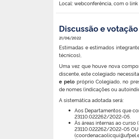
Local: webconferência, com o lin
Discussão e votação
21/06/2022
Estimadas e estimados integrant
técnicos),
Uma vez que houve nova composi
discente, este colegiado necessi
e pelo
próprio Colegiado, no pre
de nomes (indicações ou autoindi
A sistemática adotada será:
Aos Departamentos que cons
23110.022262/2022-05.
Às áreas internas ao curso 
23110.022262/2022-05 OU 
(coordenacaolicqui@ufpel.e