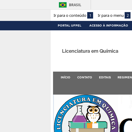
BRASIL
Ir para o conteúdo
1
Ir para o menu
2
PORTAL UFPEL
ACESSO À INFORMAÇÃO
Licenciatura em Química
INÍCIO
CONTATO
EDITAIS
REGIMEN