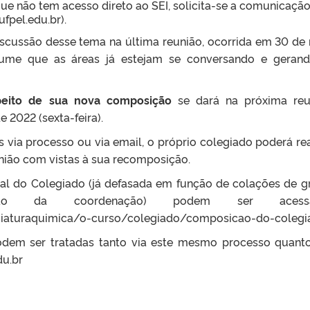
que não tem acesso direto ao SEI, solicita-se a comunicaçã
fpel.edu.br).
iscussão desse tema na última reunião, ocorrida em 30 de
ume que as áreas já estejam se conversando e geran
peito de sua nova composição
se dará na próxima reu
 2022 (sexta-feira).
 via processo ou via email, o próprio colegiado poderá rea
nião com vistas à sua recomposição.
al do Colegiado (já defasada em função de colações de g
ição da coordenação) podem ser acessa
enciaturaquimica/o-curso/colegiado/composicao-do-coleg
odem ser tratadas tanto via este mesmo processo quant
du.br