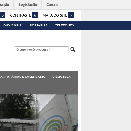
mação
Legislação
Canais
5
CONTRASTE
6
MAPA DO SITE
7
OUVIDORIA
PORTARIAS
TELEFONES
A, HORÁRIOS E CALENDÁRIO
BIBLIOTECA