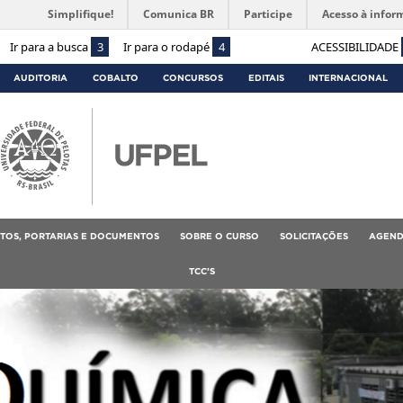
Simplifique!
Comunica BR
Participe
Acesso à infor
Ir para a busca
3
Ir para o rodapé
4
ACESSIBILIDADE
AUDITORIA
COBALTO
CONCURSOS
EDITAIS
INTERNACIONAL
TOS, PORTARIAS E DOCUMENTOS
SOBRE O CURSO
SOLICITAÇÕES
AGEND
TCC’S