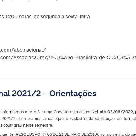
s 14:00 horas, de segunda a sexta-feira.
m.com/abq.nacional/
ok.com/Associa%C3%A7%C3%A3o-Brasileira-de-Qu%C3%AD
onal 2021/2 – Orientações
nformamos que o Sistema Cobalto está disponível
até 03/06/2022,
p
e 2021/2. Lembramos ainda, que o cadastro da solicitação de forma
a colar grau neste semestre.
 vigente (RESOLUÇÃO Nº 05 DE 21 DE MAIO DE 2018), no momento do ca