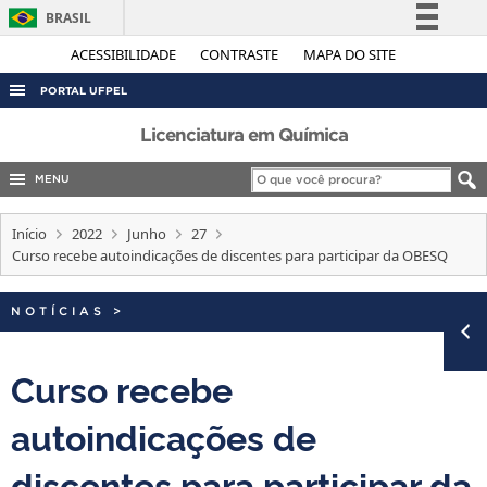
BRASIL
Simplifique!
ACESSIBILIDADE
CONTRASTE
MAPA DO SITE
Comunica BR
PORTAL UFPEL
Participe
ACESSO À INFORMAÇÃO
Licenciatura em Química
Acesso à informação
AUDITORIA
MENU
Legislação
COBALTO
Canais
Início
2022
Junho
27
CONCURSOS
Curso recebe autoindicações de discentes para participar da OBESQ
EDITAIS
NOTÍCIAS
>
INTERNACIONAL
OUVIDORIA
Curso recebe
PORTARIAS
autoindicações de
TELEFONES
discentes para participar da