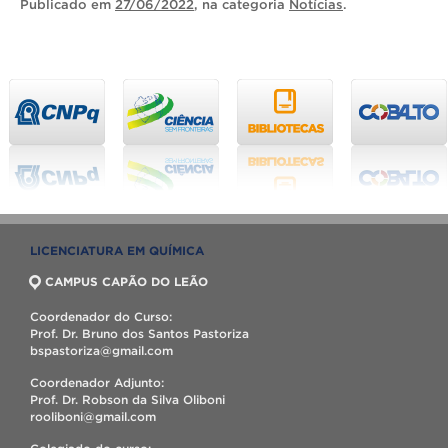
Publicado
em
27/06/2022
, na categoria
Notícias
.
LICENCIATURA EM QUÍMICA
CAMPUS CAPÃO DO LEÃO
Coordenador do Curso:
Prof. Dr. Bruno dos Santos Pastoriza
bspastoriza@gmail.com
Coordenador Adjunto:
Prof. Dr. Robson da Silva Oliboni
rooliboni@gmail.com