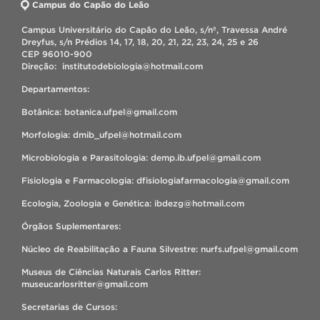
Campus do Capão do Leão
Campus Universitário do Capão do Leão, s/nº, Travessa André
Dreyfus, s/n Prédios 14, 17, 18, 20, 21, 22, 23, 24, 25 e 26
CEP 96010-900
Direção: institutodebiologia@hotmail.com
Departamentos:
Botânica: botanica.ufpel@gmail.com
Morfologia: dmib_ufpel@hotmail.com
Microbiologia e Parasitologia: demp.ib.ufpel@gmail.com
Fisiologia e Farmacologia: dfisiologiafarmacologia@gmail.com
Ecologia, Zoologia e Genética: ibdezg@hotmail.com
Órgãos Suplementares:
Núcleo de Reabilitação a Fauna Silvestre: nurfs.ufpel@gmail.com
Museus de Ciências Naturais Carlos Ritter:
museucarlosritter@gmail.com
Secretarias de Cursos: