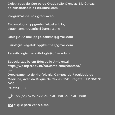
Colegiados de Cursos de Graduação Ciências Biológicas:
colegiadodabiologia@gmail.com
Programas de Pós-graduação:
Entomologia: ppgento@ufpel.edu.br,
ppgentomologiaufpel@gmail.com
Biologia Animal: ppgbioanimal@gmail.com
Fisiologia Vegetal: ppgfv.ufpel@gmail.com
Parasitologia: parasitologia@ufpel.edu.br
Especialização em Educação Ambiental:
https://wp.ufpel.edu.br/educambiental/contato/
ou
Departamento de Morfologia, Campus da Faculdade de
Medicina, Avenida Duque de Caxias, 250 Fragata CEP 96030-
000
Pelotas - RS
+55 (53) 3275-7335 ou 3310 1810 ou 3310 1808
clique para ver o e-mail