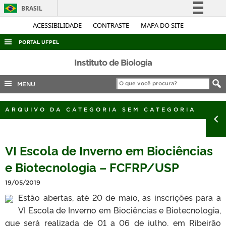
BRASIL
Simplifique!
ACESSIBILIDADE
CONTRASTE
MAPA DO SITE
Comunica BR
PORTAL UFPEL
Participe
ACESSO À INFORMAÇÃO
Instituto de Biologia
Acesso à informação
AUDITORIA
MENU
Legislação
COBALTO
Canais
ARQUIVO DA CATEGORIA SEM CATEGORIA
CONCURSOS
EDITAIS
VI Escola de Inverno em Biociências
INTERNACIONAL
e Biotecnologia – FCFRP/USP
OUVIDORIA
PORTARIAS
19/05/2019
Estão abertas, até 20 de maio, as inscrições para a
TELEFONES
VI Escola de Inverno em Biociências e Biotecnologia,
que será realizada de 01 a 06 de julho, em Ribeirão