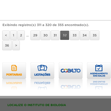
Exibindo registro(s) 311 a 320 de 355 encontrado(s).
<
1
2
…
29
30
31
32
33
34
35
36
>
LOCALIZE O INSTITUTO DE BIOLOGIA