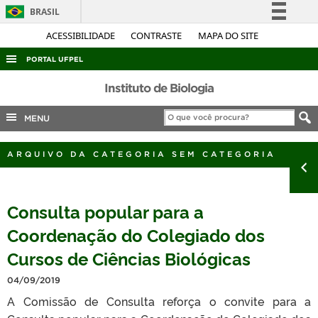
BRASIL
Simplifique!
ACESSIBILIDADE
CONTRASTE
MAPA DO SITE
Comunica BR
PORTAL UFPEL
Participe
ACESSO À INFORMAÇÃO
Instituto de Biologia
Acesso à informação
AUDITORIA
MENU
Legislação
COBALTO
Canais
ARQUIVO DA CATEGORIA SEM CATEGORIA
CONCURSOS
EDITAIS
Consulta popular para a
INTERNACIONAL
Coordenação do Colegiado dos
OUVIDORIA
Cursos de Ciências Biológicas
PORTARIAS
TELEFONES
04/09/2019
A Comissão de Consulta reforça o convite para a