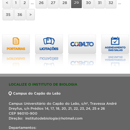
<
1
2
…
26
27
28
29
30
31
32
…
35
36
>
LOCALIZE O INSTITUTO DE BIOLOGIA
Campus do Capão do Leão
Campus Universitário do Capão do Leão, s/nº, Travessa André
Dreyfus, s/n Prédios 14, 17, 18, 20, 21, 22, 23, 24, 25 e 26
CEP 96010-900
Direção: institutodebiologia@hotmail.com
Departamentos: