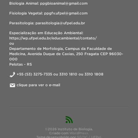
Biologia Animal: ppgbioanimal@gmail.com
Fisiologia Vegetal: ppgfv.ufpel@gmail.com
Parasitologia: parasitologia@ufpel.edu.br
Especialização em Educação Ambiental:
https://wp.ufpel.edu.br/educambiental/contato/
ou
Departamento de Morfologia, Campus da Faculdade de
Medicina, Avenida Duque de Caxias, 250 Fragata CEP 96030-
000
Pelotas - RS
+55 (53) 3275-7335 ou 3310 1810 ou 3310 1808
clique para ver o e-mail
©2026 Instituto de Biologia.
Criado com
WordPress
.
Tema desenvolvido por
SGTIC / UFPel
.