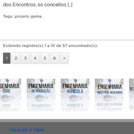
dos Encontros, os conceitos […]
Tags:
projeto gama
.
Exibindo registro(s) 1 a 10 de 57 encontrado(s).
1
2
3
4
5
6
>
LOCALIZE O CENG