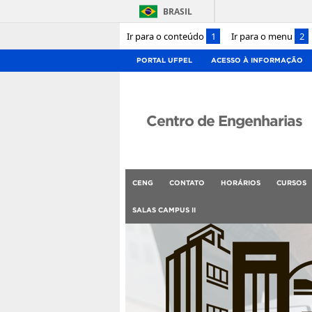
BRASIL
Ir para o conteúdo
1
Ir para o menu
2
PORTAL UFPEL
ACESSO À INFORMAÇÃO
Centro de Engenharias
CENG
CONTATO
HORÁRIOS
CURSOS
SALAS CAMPUS II