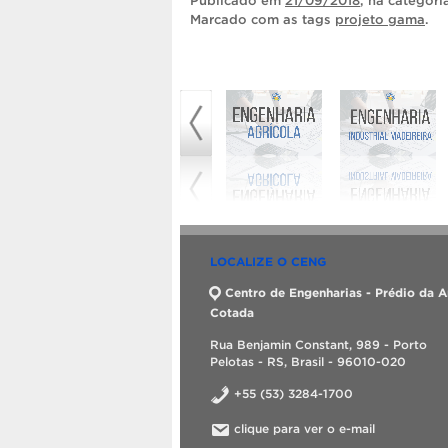
Publicado
em
21/09/2018
, na categor
Marcado com as tags
projeto gama
.
LOCALIZE O CENG
Centro de Engenharias - Prédio da A
Cotada
Rua Benjamin Constant, 989 - Porto
Pelotas - RS, Brasil - 96010-020
+55 (53) 3284-1700
clique para ver o e-mail