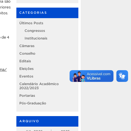
na são
riores
itos.
CATEGORIAS
Últimos Posts
Congressos
o de 4
Institucionais
Câmaras
Conselho
Editais
ama/
Eleições
Eventos
Calendário Acadêmico
2022/2023
Portarias
Pós-Graduação
ARQUIVO