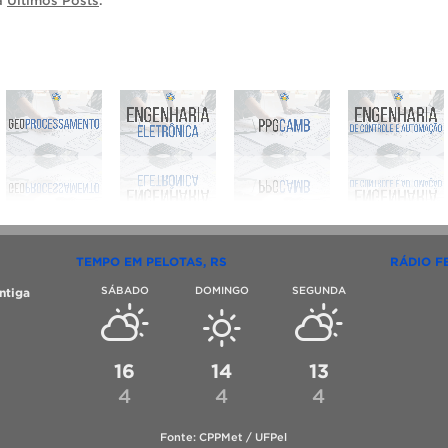
ia
Últimos Posts
.
TEMPO EM PELOTAS, RS
RÁDIO F
SÁBADO
DOMINGO
SEGUNDA
ntiga
16
14
13
4
4
4
Fonte: CPPMet / UFPel