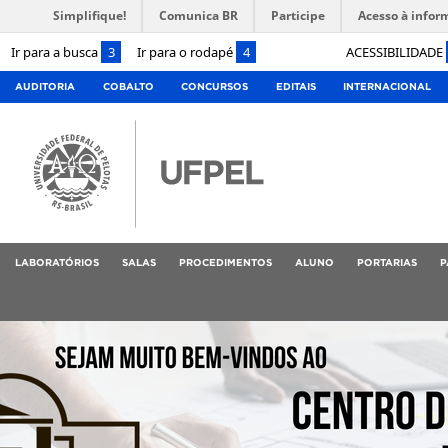
Simplifique!
Comunica BR
Participe
Acesso à infor
Ir para a busca
3
Ir para o rodapé
4
ACESSIBILIDADE
AUDITORIA
COBALTO
CONCURSOS
EDITAIS
INTERNACIONAL
LABORATÓRIOS
SALAS
PROCEDIMENTOS
ALUNO
PORTARIAS
P