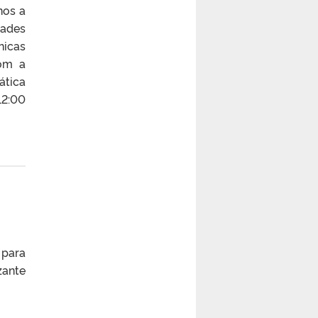
nos a
dades
nicas
com a
ática
12:00
 para
zante