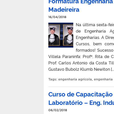
Formatura Engenharia 
Madeireira
16/04/2018
Na última sexta-fe
de Engenharia Ag
Engenharias. A Dir
Cursos, bem como 
formados! Sucesso 
Villela Paraninfa: Profª. Rita de
Prof. Carlos Antonio da Costa Ti
Gustavo Bubolz Klumb Newiton […
Tags:
engenharia agrícola
,
engenharia 
Curso de Capacitação 
Laboratório – Eng. Indu
06/02/2018