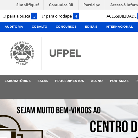
Simplifique!
Comunica BR
Participe
Acesso à infor
Ir para a busca
3
Ir para o rodapé
4
ACESSIBILIDADE
AUDITORIA
COBALTO
CONCURSOS
EDITAIS
INTERNACIONAL
LABORATÓRIOS
SALAS
PROCEDIMENTOS
ALUNO
PORTARIAS
P