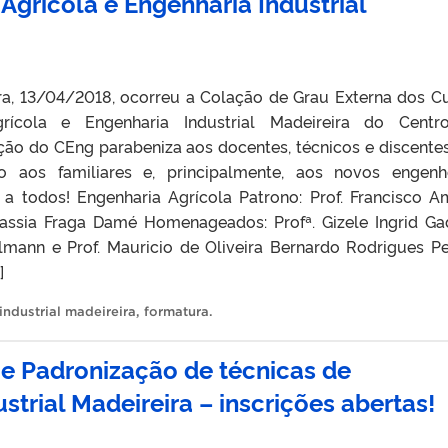
Agrícola e Engenharia Industrial
ira, 13/04/2018, ocorreu a Colação de Grau Externa dos C
rícola e Engenharia Industrial Madeireira do Centr
eção do CEng parabeniza aos docentes, técnicos e discente
aos familiares e, principalmente, aos novos engenh
a todos! Engenharia Agrícola Patrono: Prof. Francisco A
 Cassia Fraga Damé Homenageados: Profª. Gizele Ingrid Gad
llmann e Prof. Mauricio de Oliveira Bernardo Rodrigues Pe
]
industrial madeireira
,
formatura
.
e Padronização de técnicas de
strial Madeireira – inscrições abertas!