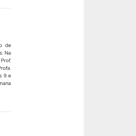
so de
s. Na
Prof.
rofa.
s 9 e
emana