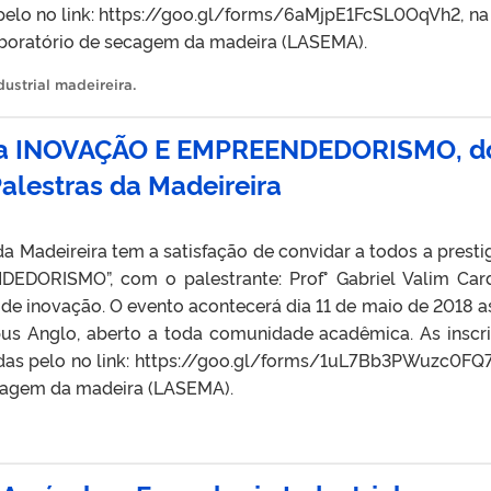
 pelo no link: https://goo.gl/forms/6aMjpE1FcSL0OqVh2, na
aboratório de secagem da madeira (LASEMA).
dustrial madeireira
.
stra INOVAÇÃO E EMPREENDEDORISMO, d
alestras da Madeireira
a Madeireira tem a satisfação de convidar a todos a prestig
DORISMO”, com o palestrante: Prof° Gabriel Valim Car
 de inovação. O evento acontecerá dia 11 de maio de 2018 a
us Anglo, aberto a toda comunidade acadêmica. As inscr
zadas pelo no link: https://goo.gl/forms/1uL7Bb3PWuzc0FQ
ecagem da madeira (LASEMA).