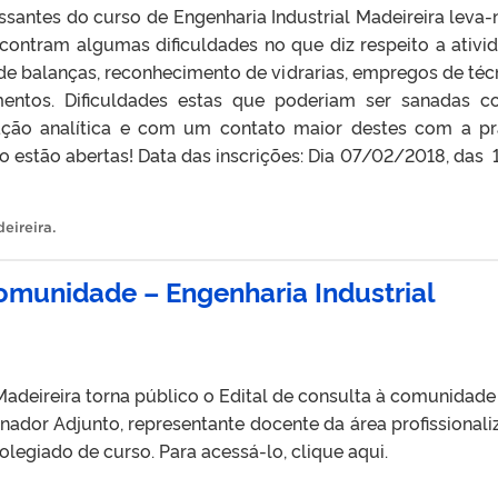
santes do curso de Engenharia Industrial Madeireira leva-
ntram algumas dificuldades no que diz respeito a ativi
de balanças, reconhecimento de vidrarias, empregos de téc
pamentos. Dificuldades estas que poderiam ser sanadas 
zação analítica e com um contato maior destes com a pr
so estão abertas! Data das inscrições: Dia 07/02/2018, das 
eireira
.
Comunidade – Engenharia Industrial
Madeireira torna público o Edital de consulta à comunidade
ador Adjunto, representante docente da área profissionali
legiado de curso. Para acessá-lo, clique aqui.