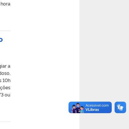
 hora
o
iar a
doso,
s 10h
ições
73 ou