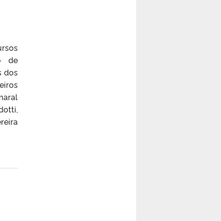
ursos
o de
s dos
eiros
maral
otti,
reira