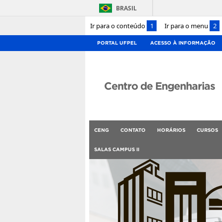
BRASIL
Ir para o conteúdo
1
Ir para o menu
2
PORTAL UFPEL
ACESSO À INFORMAÇÃO
Centro de Engenharias
CENG
CONTATO
HORÁRIOS
CURSOS
SALAS CAMPUS II