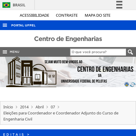
BRASIL
Simplifique!
ACESSIBILIDADE
CONTRASTE
MAPA DO SITE
Comunica BR
PORTAL UFPEL
Participe
ACESSO À INFORMAÇÃO
Centro de Engenharias
Acesso à informação
AUDITORIA
Legislação
MENU
COBALTO
Canais
CONCURSOS
EDITAIS
INTERNACIONAL
OUVIDORIA
Início
2014
Abril
07
PORTARIAS
Eleições para Coordenador e Coordenador Adjunto do Curso de
Engenharia Civil
TELEFONES
EDITAIS
>