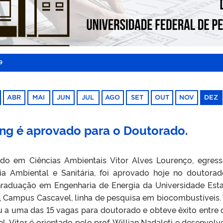
9
ABR
MAI
JUN
JUL
AGO
SET
OUT
NOV
DEZ
g é aprovado para o Doutorado.
do em Ciências Ambientais Vitor Alves Lourenço, egres
ia Ambiental e Sanitária, foi aprovado hoje no doutora
raduação em Engenharia de Energia da Universidade Est
, Campus Cascavel, linha de pesquisa em biocombustíveis. 
 a uma das 15 vagas para doutorado e obteve êxito entre 
Vitor é orientado pelo prof. Willian Nadaleti e desenvolv