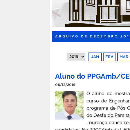
ARQUIVO DE DEZEMBRO 201
JAN
FEV
MAR
Aluno do PPGAmb/CEn
06/12/2019
O aluno do mestra
curso de Engenhar
programa de Pós G
do Oeste do Parana
Lourenço concorreu
candidatos. No PPGCAmb da UFPel, 