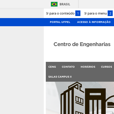
BRASIL
Ir para o conteúdo
1
Ir para o menu
2
PORTAL UFPEL
ACESSO À INFORMAÇÃO
Centro de Engenharias
CENG
CONTATO
HORÁRIOS
CURSOS
SALAS CAMPUS II