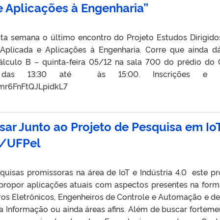
 Aplicações à Engenharia”
sta semana o último encontro do Projeto Estudos Dirigid
Aplicada e Aplicações à Engenharia. Corre que ainda d
Cálculo B – quinta-feira 05/12 na sala 700 do prédio do
 das 13:30 até às 15:00. Inscrições e 
wmr6FnFtQJLpidkL7
sar Junto ao Projeto de Pesquisa em Io
g/UFPel
uisas promissoras na área de IoT e Indústria 4.0 este pr
ropor aplicações atuais com aspectos presentes na for
ros Eletrônicos, Engenheiros de Controle e Automação e d
a Informação ou ainda áreas afins. Além de buscar forteme