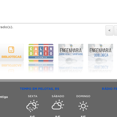
rado(s).
<
TEMPO EM PELOTAS, RS
RÁDIO F
SEXTA
SÁBADO
DOMINGO
ntiga