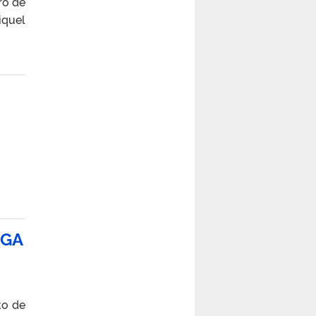
ro de
iquel
LGA
to de