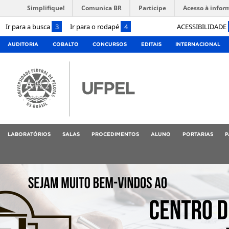
Simplifique!
Comunica BR
Participe
Acesso à infor
Ir para a busca
3
Ir para o rodapé
4
ACESSIBILIDADE
AUDITORIA
COBALTO
CONCURSOS
EDITAIS
INTERNACIONAL
LABORATÓRIOS
SALAS
PROCEDIMENTOS
ALUNO
PORTARIAS
P