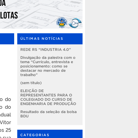
ÚLTIMAS NOTÍCIAS
REDE RS “INDUSTRIA 4.0”
Divulgação da palestra com o
tema “Currículo, entrevista e
posicionamento: como se
destacar no mercado de
trabalho”
(sem título)
ELEIÇÃO DE
REPRESENTANTES PARA O
so do
COLEGIADO DO CURSO DE
ENGENHARIA DE PRODUÇÃO
do do
Resultado da seleção da bolsa
adual
BDU
Vitor
os 25
CATEGORIAS
e sua