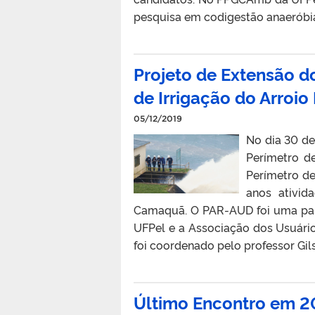
pesquisa em codigestão anaeróbia
Projeto de Extensão d
de Irrigação do Arro
05/12/2019
No dia 30 de
Perímetro d
Perímetro de
anos ativid
Camaquã. O PAR-AUD foi uma parc
UFPel e a Associação dos Usuário
foi coordenado pelo professor Gils
Último Encontro em 20