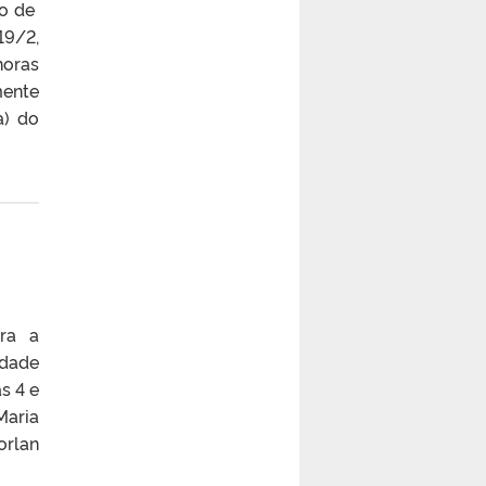
ro de
19/2,
horas
ente
a) do
ara a
idade
s 4 e
Maria
orlan