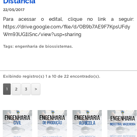
Distância
22/05/2017
Para acessar o edital, clique no link a seguir:
https://drive.google.com/file/d/0B9b7AE9F7KpsUFdy
Wm93UG1lSnc/view?usp=sharing
Tags:
engenharia de biossistemas
.
Exibindo registro(s) 1 a 10 de 22 encontrado(s).
1
2
3
>