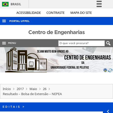
BRASIL
Simplifique!
ACESSIBILIDADE
CONTRASTE
MAPA DO SITE
Comunica BR
PORTAL UFPEL
Participe
ACESSO À INFORMAÇÃO
Centro de Engenharias
Acesso à informação
AUDITORIA
Legislação
MENU
COBALTO
Canais
CONCURSOS
EDITAIS
INTERNACIONAL
OUVIDORIA
Início
2017
Maio
26
PORTARIAS
Resultado – Bolsa de Extensão – NEPEA
TELEFONES
EDITAIS
>