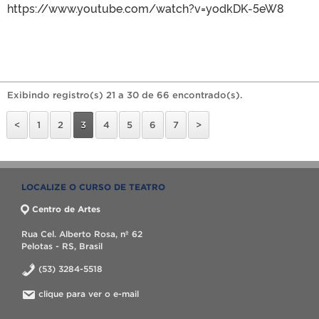
https://www.youtube.com/watch?v=yodkDK-5eW8
Exibindo registro(s) 21 a 30 de 66 encontrado(s).
<
1
2
3
4
5
6
7
>
LOCALIZE O CURSO DE TEATRO
Centro de Artes
Rua Cel. Alberto Rosa, nº 62
Pelotas - RS, Brasil
(53) 3284-5518
clique para ver o e-mail