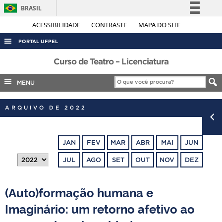
BRASIL
Simplifique!
ACESSIBILIDADE
CONTRASTE
MAPA DO SITE
Comunica BR
PORTAL UFPEL
Participe
ACESSO À INFORMAÇÃO
Curso de Teatro – Licenciatura
Acesso à informação
AUDITORIA
MENU
Legislação
COBALTO
Canais
ARQUIVO DE 2022
CONCURSOS
EDITAIS
JAN
FEV
MAR
ABR
MAI
JUN
INTERNACIONAL
JUL
AGO
SET
OUT
NOV
DEZ
OUVIDORIA
PORTARIAS
(Auto)formação humana e
TELEFONES
Imaginário: um retorno afetivo ao