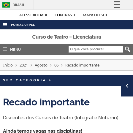
BRASIL
Simplifique!
ACESSIBILIDADE
CONTRASTE
MAPA DO SITE
Comunica BR
PORTAL UFPEL
Participe
ACESSO À INFORMAÇÃO
Curso de Teatro – Licenciatura
Acesso à informação
AUDITORIA
MENU
Legislação
COBALTO
Canais
Início
2021
Agosto
06
Recado importante
CONCURSOS
EDITAIS
SEM CATEGORIA
>
INTERNACIONAL
OUVIDORIA
Recado importante
PORTARIAS
Discentes dos Cursos de Teatro (Integral e Noturno)!
TELEFONES
Ainda temos vagas nas disciplinas!