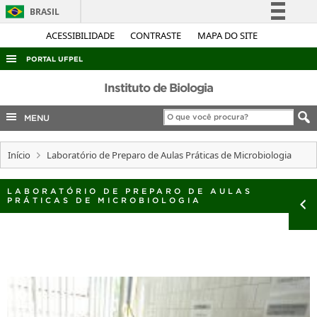
BRASIL
Simplifique!
ACESSIBILIDADE
CONTRASTE
MAPA DO SITE
Comunica BR
PORTAL UFPEL
Participe
ACESSO À INFORMAÇÃO
Instituto de Biologia
Acesso à informação
AUDITORIA
MENU
Legislação
COBALTO
Canais
Início
Laboratório de Preparo de Aulas Práticas de Microbiologia
CONCURSOS
EDITAIS
LABORATÓRIO DE PREPARO DE AULAS
PRÁTICAS DE MICROBIOLOGIA
INTERNACIONAL
OUVIDORIA
PORTARIAS
TELEFONES