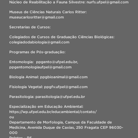
Núcleo de Reabilitação a Fauna Silvestre: nurfs.ufpel@gmail.com
Museus de Ciências Naturais Carlos Ritter:
museucarlosritter@gmail.com
Secretarias de Cursos:
Colegiados de Cursos de Graduação Ciências Biológicas:
colegiadodabiologia@gmail.com
Programas de Pós-graduação:
Entomologia: ppgento@ufpel.edu.br,
ppgentomologiaufpel@gmail.com
Biologia Animal: ppgbioanimal@gmail.com
Fisiologia Vegetal: ppgfv.ufpel@gmail.com
Parasitologia: parasitologia@ufpel.edu.br
Especialização em Educação Ambiental:
https://wp.ufpel.edu.br/educambiental/contato/
ou
Departamento de Morfologia, Campus da Faculdade de
Medicina, Avenida Duque de Caxias, 250 Fragata CEP 96030-
000
Pelotas - RS