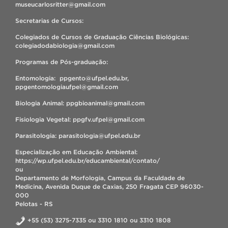
museucarlosritter@gmail.com
Secretarias de Cursos:
Colegiados de Cursos de Graduação Ciências Biológicas:
colegiadodabiologia@gmail.com
Programas de Pós-graduação:
Entomologia: ppgento@ufpel.edu.br,
ppgentomologiaufpel@gmail.com
Biologia Animal: ppgbioanimal@gmail.com
Fisiologia Vegetal: ppgfv.ufpel@gmail.com
Parasitologia: parasitologia@ufpel.edu.br
Especialização em Educação Ambiental:
https://wp.ufpel.edu.br/educambiental/contato/
ou
Departamento de Morfologia, Campus da Faculdade de
Medicina, Avenida Duque de Caxias, 250 Fragata CEP 96030-
000
Pelotas - RS
+55 (53) 3275-7335 ou 3310 1810 ou 3310 1808