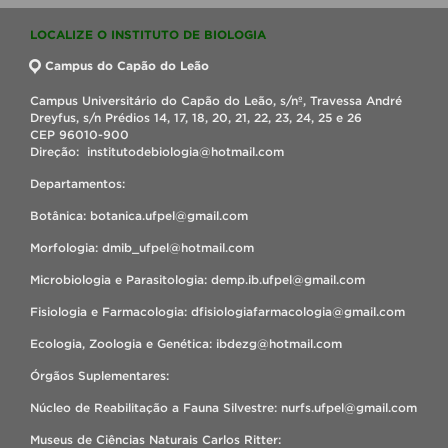
LOCALIZE O INSTITUTO DE BIOLOGIA
Campus do Capão do Leão
Campus Universitário do Capão do Leão, s/nº, Travessa André
Dreyfus, s/n Prédios 14, 17, 18, 20, 21, 22, 23, 24, 25 e 26
CEP 96010-900
Direção: institutodebiologia@hotmail.com
Departamentos:
Botânica: botanica.ufpel@gmail.com
Morfologia: dmib_ufpel@hotmail.com
Microbiologia e Parasitologia: demp.ib.ufpel@gmail.com
Fisiologia e Farmacologia: dfisiologiafarmacologia@gmail.com
Ecologia, Zoologia e Genética: ibdezg@hotmail.com
Órgãos Suplementares:
Núcleo de Reabilitação a Fauna Silvestre: nurfs.ufpel@gmail.com
Museus de Ciências Naturais Carlos Ritter: