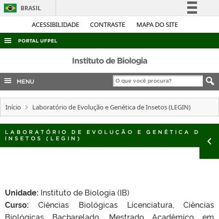
BRASIL
Simplifique!
ACESSIBILIDADE
CONTRASTE
MAPA DO SITE
Comunica BR
PORTAL UFPEL
Participe
ACESSO À INFORMAÇÃO
Instituto de Biologia
Acesso à informação
AUDITORIA
MENU
Legislação
COBALTO
Canais
Início
Laboratório de Evolução e Genética de Insetos (LEGIN)
CONCURSOS
EDITAIS
LABORATÓRIO DE EVOLUÇÃO E GENÉTICA DE
INSETOS (LEGIN)
INTERNACIONAL
OUVIDORIA
PORTARIAS
Unidade:
Instituto de Biologia (IB)
TELEFONES
Curso:
Ciências Biológicas Licenciatura, Ciências
Biológicas Bacharelado, Mestrado Acadêmico em