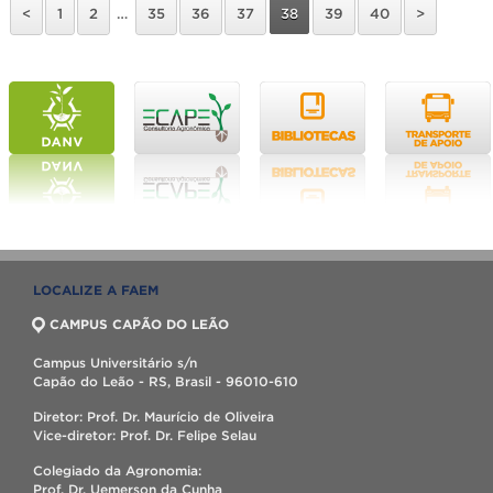
<
1
2
…
35
36
37
38
39
40
>
LOCALIZE A FAEM
CAMPUS CAPÃO DO LEÃO
Campus Universitário s/n
Capão do Leão - RS, Brasil - 96010-610
Diretor: Prof. Dr. Maurício de Oliveira
Vice-diretor: Prof. Dr. Felipe Selau
Colegiado da Agronomia:
Prof. Dr. Uemerson da Cunha