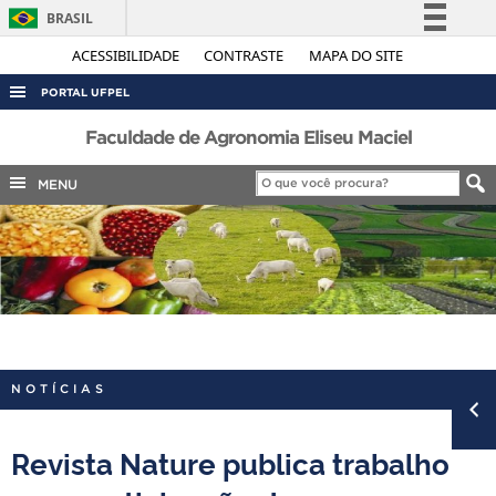
BRASIL
Simplifique!
ACESSIBILIDADE
CONTRASTE
MAPA DO SITE
Comunica BR
PORTAL UFPEL
Participe
ACESSO À INFORMAÇÃO
Faculdade de Agronomia Eliseu Maciel
Acesso à informação
AUDITORIA
MENU
Legislação
COBALTO
Canais
CONCURSOS
EDITAIS
INTERNACIONAL
OUVIDORIA
NOTÍCIAS
PORTARIAS
TELEFONES
Revista Nature publica trabalho