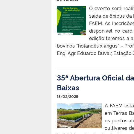
O evento será real
saída de ônibus da
FAEM. As inscriçõe
disponível no card
edição teremos a a
bovinos “holandês x angus” – Prof
Eng. Agr. Eduardo Duval; Estação 3
35ª Abertura Oficial d
Baixas
18/02/2025
A FAEM está 
em Terras Ba
os pontos ab
cultivares d