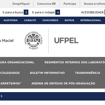
Simplifique!
Comunica BR
Participe
Acesso à infor
Ir para a busca
3
Ir para o rodapé
4
ACESSIBILIDADE
AUDITORIA
COBALTO
CONCURSOS
EDITAIS
INTERNACIONAL
 Maciel
URA ORGANIZACIONAL
REGIMENTOS INTERNOS DOS LABORATÓ
COLEGIADOS
BOLETIM INFORMATIVO
TRANSPARÊNCIA
CARRETEIROS”
AGENDA DE DEFESAS DE PÓS-GRADUAÇÃO
25