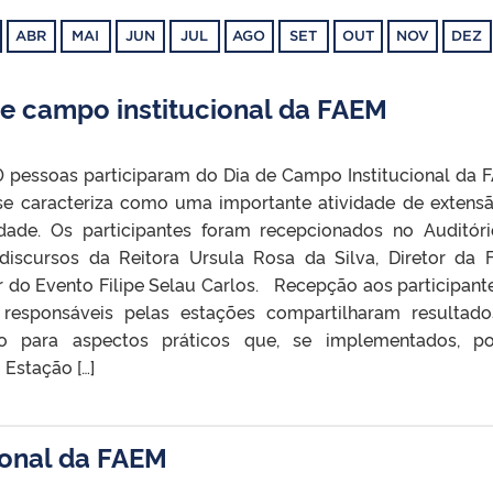
ABR
MAI
JUN
JUL
AGO
SET
OUT
NOV
DEZ
 de campo institucional da FAEM
 pessoas participaram do Dia de Campo Institucional da 
se caracteriza como uma importante atividade de extens
dade. Os participantes foram recepcionados no Auditór
iscursos da Reitora Ursula Rosa da Silva, Diretor da
 do Evento Filipe Selau Carlos. Recepção aos participant
 responsáveis pelas estações compartilharam resultad
o para aspectos práticos que, se implementados, p
 Estação […]
ional da FAEM