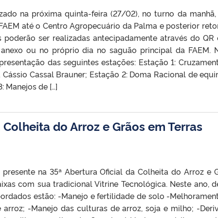
izado na próxima quinta-feira (27/02), no turno da manhã
 FAEM até o Centro Agropecuário da Palma e posterior reto
s poderão ser realizadas antecipadamente através do QR
 anexo ou no próprio dia no saguão principal da FAEM. 
presentação das seguintes estações: Estação 1: Cruzamen
. Cássio Cassal Brauner; Estação 2: Doma Racional de equi
: Manejos de […]
a Colheita do Arroz e Grãos em Terras
presente na 35ª Abertura Oficial da Colheita do Arroz e 
ixas com sua tradicional Vitrine Tecnológica. Neste ano, d
ordados estão: -Manejo e fertilidade de solo -Melhoramen
e arroz; -Manejo das culturas de arroz, soja e milho; -Deri