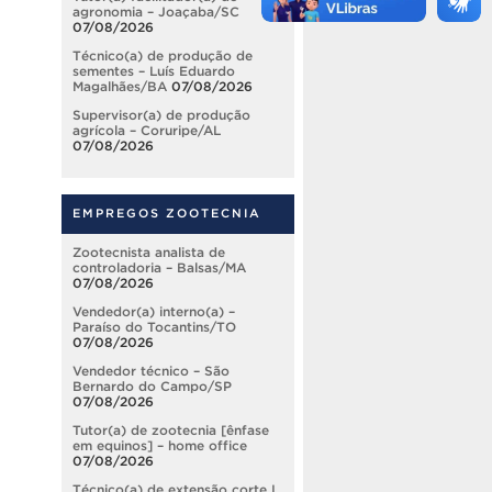
agronomia – Joaçaba/SC
07/08/2026
Técnico(a) de produção de
sementes – Luís Eduardo
Magalhães/BA
07/08/2026
Supervisor(a) de produção
agrícola – Coruripe/AL
07/08/2026
EMPREGOS ZOOTECNIA
Zootecnista analista de
controladoria – Balsas/MA
07/08/2026
Vendedor(a) interno(a) –
Paraíso do Tocantins/TO
07/08/2026
Vendedor técnico – São
Bernardo do Campo/SP
07/08/2026
Tutor(a) de zootecnia [ênfase
em equinos] – home office
07/08/2026
Técnico(a) de extensão corte I