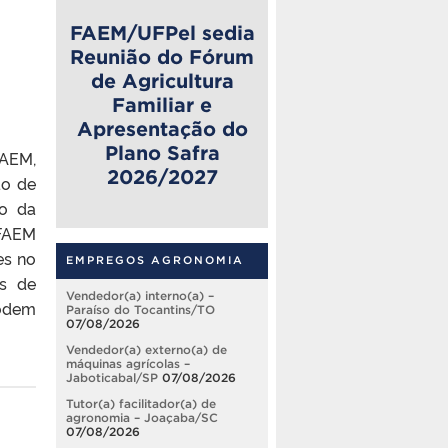
FAEM/UFPel sedia
Reunião do Fórum
de Agricultura
Familiar e
Apresentação do
Plano Safra
FAEM,
2026/2027
ão de
io da
 FAEM
es no
EMPREGOS AGRONOMIA
os de
Vendedor(a) interno(a) –
odem
Paraíso do Tocantins/TO
07/08/2026
Vendedor(a) externo(a) de
máquinas agrícolas –
Jaboticabal/SP
07/08/2026
Tutor(a) facilitador(a) de
agronomia – Joaçaba/SC
07/08/2026