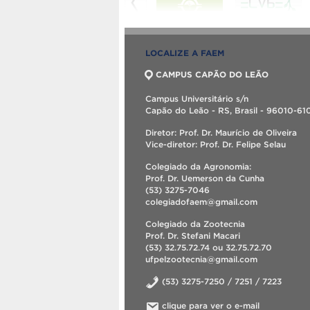
LOCALIZE A FAEM
CAMPUS CAPÃO DO LEÃO
Campus Universitário s/n
Capão do Leão - RS, Brasil - 96010-61
Diretor: Prof. Dr. Maurício de Oliveira
Vice-diretor: Prof. Dr. Felipe Selau
Colegiado da Agronomia:
Prof. Dr. Uemerson da Cunha
(53) 3275-7046
colegiadofaem@gmail.com
Colegiado da Zootecnia
Prof. Dr. Stefani Macari
(53) 32.75.72.74 ou 32.75.72.70
ufpelzootecnia@gmail.com
(53) 3275-7250 / 7251 / 7223
clique para ver o e-mail