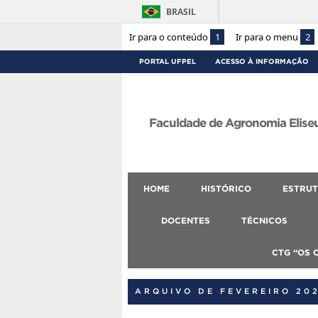
BRASIL
Ir para o conteúdo
1
Ir para o menu
2
PORTAL UFPEL
ACESSO À INFORMAÇÃO
Faculdade de Agronomia Eliseu
HOME
HISTÓRICO
ESTRUT
DOCENTES
TÉCNICOS
CTG “OS 
ARQUIVO DE FEVEREIRO 20