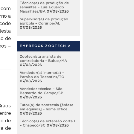
Técnico(a) de produção de
, com
sementes – Luís Eduardo
Magalhães/BA
07/08/2026
rno a
Supervisor(a) de produção
 code
agrícola – Coruripe/AL
07/08/2026
Nesta
to de
nos –
EMPREGOS ZOOTECNIA
Zootecnista analista de
controladoria – Balsas/MA
07/08/2026
Vendedor(a) interno(a) –
Paraíso do Tocantins/TO
07/08/2026
Vendedor técnico – São
Bernardo do Campo/SP
07/08/2026
Grãos
Tutor(a) de zootecnia [ênfase
em equinos] – home office
entre
07/08/2026
to de
Técnico(a) de extensão corte I
– Chapecó/SC
07/08/2026
va de