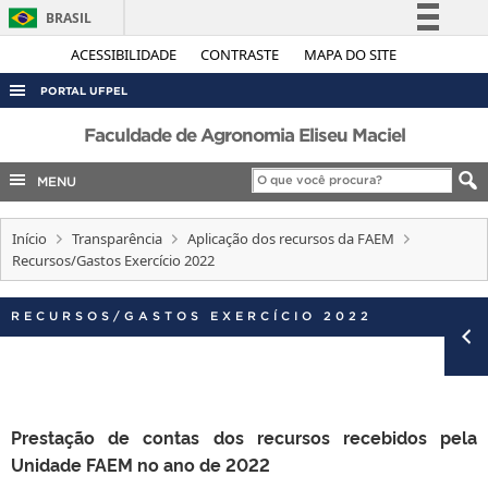
BRASIL
Simplifique!
ACESSIBILIDADE
CONTRASTE
MAPA DO SITE
Comunica BR
PORTAL UFPEL
Participe
ACESSO À INFORMAÇÃO
Faculdade de Agronomia Eliseu Maciel
Acesso à informação
AUDITORIA
MENU
Legislação
COBALTO
Canais
Início
Transparência
Aplicação dos recursos da FAEM
CONCURSOS
Recursos/Gastos Exercício 2022
EDITAIS
INTERNACIONAL
RECURSOS/GASTOS EXERCÍCIO 2022
OUVIDORIA
PORTARIAS
TELEFONES
Prestação de contas dos recursos recebidos pela
Unidade FAEM no ano de 2022