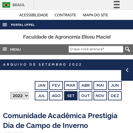
BRASIL
Simplifique!
ACESSIBILIDADE
CONTRASTE
MAPA DO SITE
Comunica BR
PORTAL UFPEL
Participe
ACESSO À INFORMAÇÃO
Faculdade de Agronomia Eliseu Maciel
Acesso à informação
AUDITORIA
MENU
Legislação
COBALTO
Canais
ARQUIVO DE SETEMBRO 2022
CONCURSOS
EDITAIS
JAN
FEV
MAR
ABR
MAI
JUN
INTERNACIONAL
JUL
AGO
SET
OUT
NOV
DEZ
OUVIDORIA
PORTARIAS
Comunidade Acadêmica Prestigia
TELEFONES
Dia de Campo de Inverno