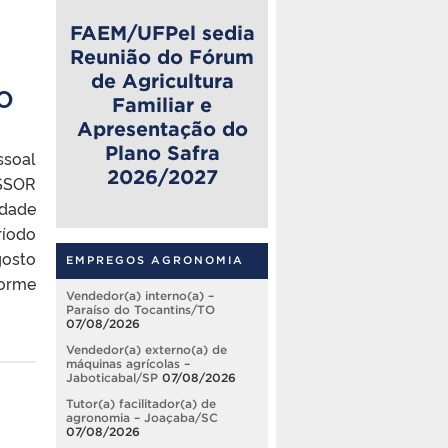
FAEM/UFPel sedia
Reunião do Fórum
de Agricultura
TO
Familiar e
Apresentação do
Plano Safra
ssoal
2026/2027
SSOR
dade
ríodo
gosto
EMPREGOS AGRONOMIA
forme
Vendedor(a) interno(a) –
Paraíso do Tocantins/TO
07/08/2026
Vendedor(a) externo(a) de
máquinas agrícolas –
Jaboticabal/SP
07/08/2026
Tutor(a) facilitador(a) de
agronomia – Joaçaba/SC
07/08/2026