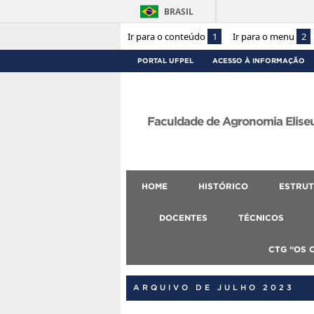
BRASIL
Ir para o conteúdo
1
Ir para o menu
2
PORTAL UFPEL
ACESSO À INFORMAÇÃO
Faculdade de Agronomia Eliseu
HOME
HISTÓRICO
ESTRUT
DOCENTES
TÉCNICOS
CTG “OS 
ARQUIVO DE JULHO 2023