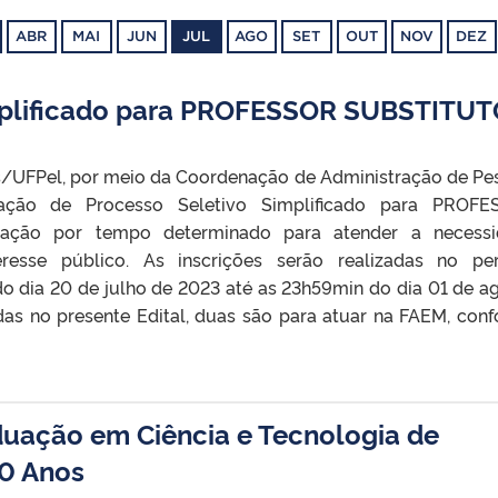
ABR
MAI
JUN
JUL
AGO
SET
OUT
NOV
DEZ
mplificado para PROFESSOR SUBSTITU
as/UFPel, por meio da Coordenação de Administração de Pe
zação de Processo Seletivo Simplificado para PROFE
ação por tempo determinado para atender a necessi
eresse público. As inscrições serão realizadas no pe
o dia 20 de julho de 2023 até as 23h59min do dia 01 de a
das no presente Edital, duas são para atuar na FAEM, con
uação em Ciência e Tecnologia de
0 Anos