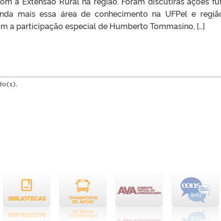
com a Extensão Rural na região. Foram discutiras ações fu
ainda mais essa área de conhecimento na UFPel e regiã
om a participação especial de Humberto Tommasino, […]
do(s).