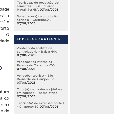
Técnico(a) de produção de
sementes – Luís Eduardo
ldade
Magalhães/BA
07/08/2026
erá o
Supervisor(a) de produção
agrícola – Coruripe/AL
os” e
07/08/2026
vento
ak. O
EMPREGOS ZOOTECNIA
ldade
Zootecnista analista de
controladoria – Balsas/MA
07/08/2026
Vendedor(a) interno(a) –
O
Paraíso do Tocantins/TO
07/08/2026
Vendedor técnico – São
Bernardo do Campo/SP
07/08/2026
Tutor(a) de zootecnia [ênfase
uturo
em equinos] – home office
07/08/2026
sa do
Técnico(a) de extensão corte I
r, na
– Chapecó/SC
07/08/2026
ue de