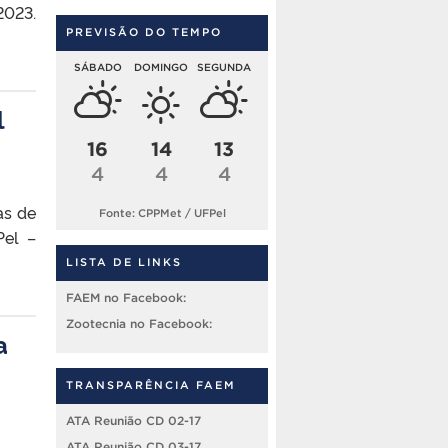
2023.
PREVISÃO DO TEMPO
SÁBADO
DOMINGO
SEGUNDA
l
16
14
13
4
4
4
as de
Fonte: CPPMet / UFPel
Pel –
LISTA DE LINKS
FAEM no Facebook:
Zootecnia no Facebook:
a
TRANSPARÊNCIA FAEM
ATA Reunião CD 02-17
ATA Reunião CD 03-17