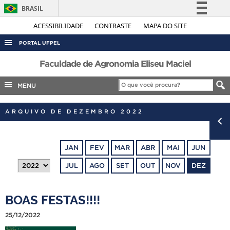
BRASIL
Simplifique!
ACESSIBILIDADE
CONTRASTE
MAPA DO SITE
Comunica BR
PORTAL UFPEL
Participe
ACESSO À INFORMAÇÃO
Faculdade de Agronomia Eliseu Maciel
Acesso à informação
AUDITORIA
MENU
Legislação
COBALTO
Canais
ARQUIVO DE DEZEMBRO 2022
CONCURSOS
EDITAIS
JAN
FEV
MAR
ABR
MAI
JUN
INTERNACIONAL
JUL
AGO
SET
OUT
NOV
DEZ
OUVIDORIA
PORTARIAS
BOAS FESTAS!!!!
TELEFONES
25/12/2022