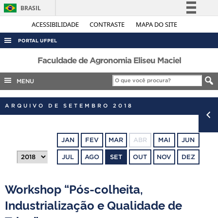
BRASIL
Simplifique!
ACESSIBILIDADE
CONTRASTE
MAPA DO SITE
Comunica BR
PORTAL UFPEL
Participe
ACESSO À INFORMAÇÃO
Faculdade de Agronomia Eliseu Maciel
Acesso à informação
AUDITORIA
MENU
Legislação
COBALTO
Canais
ARQUIVO DE SETEMBRO 2018
CONCURSOS
EDITAIS
JAN
FEV
MAR
ABR
MAI
JUN
INTERNACIONAL
JUL
AGO
SET
OUT
NOV
DEZ
OUVIDORIA
PORTARIAS
Workshop “Pós-colheita,
TELEFONES
Industrialização e Qualidade de