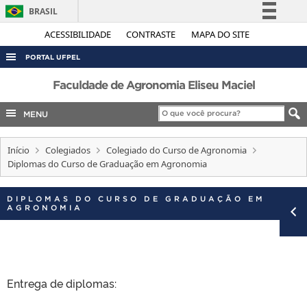
BRASIL
Simplifique!
ACESSIBILIDADE
CONTRASTE
MAPA DO SITE
Comunica BR
PORTAL UFPEL
Participe
ACESSO À INFORMAÇÃO
Faculdade de Agronomia Eliseu Maciel
Acesso à informação
AUDITORIA
MENU
Legislação
COBALTO
Canais
Início
Colegiados
Colegiado do Curso de Agronomia
CONCURSOS
Diplomas do Curso de Graduação em Agronomia
EDITAIS
INTERNACIONAL
DIPLOMAS DO CURSO DE GRADUAÇÃO EM
AGRONOMIA
OUVIDORIA
PORTARIAS
TELEFONES
Entrega de diplomas: