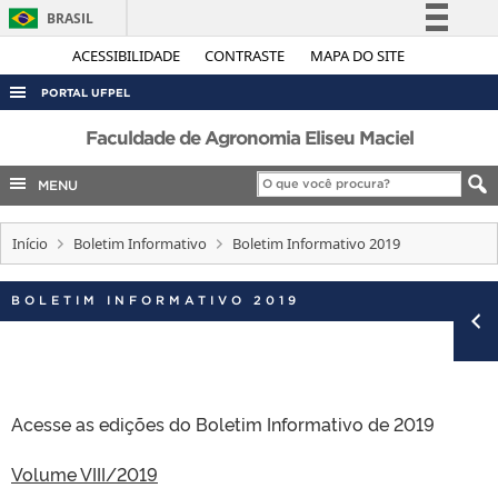
BRASIL
Simplifique!
ACESSIBILIDADE
CONTRASTE
MAPA DO SITE
Comunica BR
PORTAL UFPEL
Participe
ACESSO À INFORMAÇÃO
Faculdade de Agronomia Eliseu Maciel
Acesso à informação
AUDITORIA
MENU
Legislação
COBALTO
Canais
Início
Boletim Informativo
Boletim Informativo 2019
CONCURSOS
EDITAIS
BOLETIM INFORMATIVO 2019
INTERNACIONAL
OUVIDORIA
PORTARIAS
Acesse as edições do Boletim Informativo de 2019
TELEFONES
Volume VIII/2019