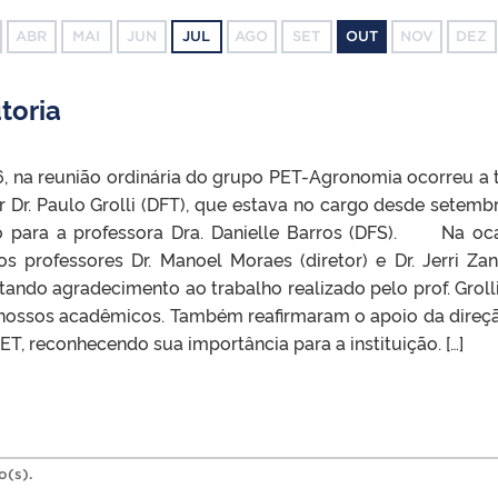
ABR
MAI
JUN
JUL
AGO
SET
OUT
NOV
DEZ
toria
na reunião ordinária do grupo PET-Agronomia ocorreu a 
or Dr. Paulo Grolli (DFT), que estava no cargo desde setemb
o para a professora Dra. Danielle Barros (DFS). Na oc
s professores Dr. Manoel Moraes (diretor) e Dr. Jerri Za
stando agradecimento ao trabalho realizado pelo prof. Groll
 nossos acadêmicos. Também reafirmaram o apoio da direç
T, reconhecendo sua importância para a instituição. […]
o(s).