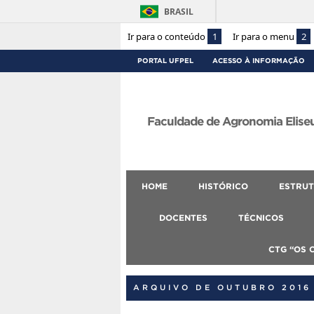
BRASIL
Ir para o conteúdo
1
Ir para o menu
2
PORTAL UFPEL
ACESSO À INFORMAÇÃO
Faculdade de Agronomia Eliseu
HOME
HISTÓRICO
ESTRUT
DOCENTES
TÉCNICOS
CTG “OS 
ARQUIVO DE OUTUBRO 2016