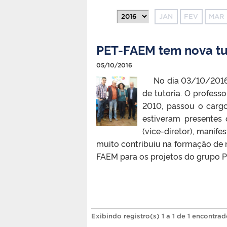
JAN
FEV
MAR
PET-FAEM tem nova tu
05/10/2016
No dia 03/10/2016, 
de tutoria. O profess
2010, passou o carg
estiveram presentes o
(vice-diretor), manife
muito contribuiu na formação de
FAEM para os projetos do grupo PE
Exibindo registro(s) 1 a 1 de 1 encontrad