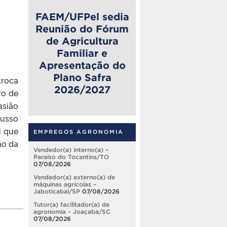
FAEM/UFPel sedia
Reunião do Fórum
de Agricultura
Familiar e
Apresentação do
Plano Safra
troca
2026/2027
ro de
asião
nusso
i que
EMPREGOS AGRONOMIA
ão da
Vendedor(a) interno(a) –
Paraíso do Tocantins/TO
07/08/2026
Vendedor(a) externo(a) de
máquinas agrícolas –
Jaboticabal/SP
07/08/2026
Tutor(a) facilitador(a) de
agronomia – Joaçaba/SC
07/08/2026