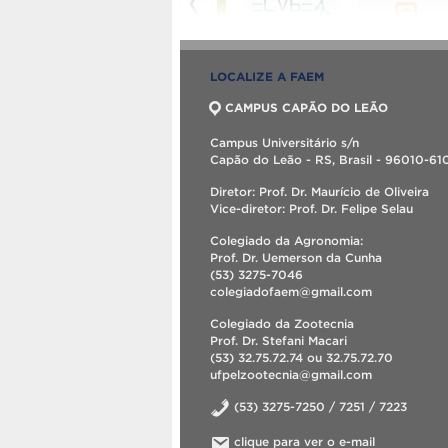
LOCALIZE A FAEM
CAMPUS CAPÃO DO LEÃO
Campus Universitário s/n
Capão do Leão - RS, Brasil - 96010-61
Diretor: Prof. Dr. Maurício de Oliveira
Vice-diretor: Prof. Dr. Felipe Selau
Colegiado da Agronomia:
Prof. Dr. Uemerson da Cunha
(53) 3275-7046
colegiadofaem@gmail.com
Colegiado da Zootecnia
Prof. Dr. Stefani Macari
(53) 32.75.72.74 ou 32.75.72.70
ufpelzootecnia@gmail.com
(53) 3275-7250 / 7251 / 7223
clique para ver o e-mail