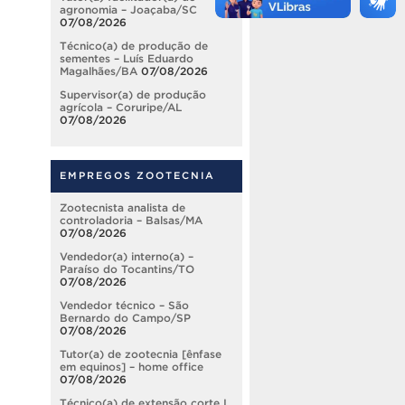
agronomia – Joaçaba/SC
07/08/2026
Técnico(a) de produção de
sementes – Luís Eduardo
Magalhães/BA
07/08/2026
Supervisor(a) de produção
agrícola – Coruripe/AL
07/08/2026
EMPREGOS ZOOTECNIA
Zootecnista analista de
controladoria – Balsas/MA
07/08/2026
Vendedor(a) interno(a) –
Paraíso do Tocantins/TO
07/08/2026
Vendedor técnico – São
Bernardo do Campo/SP
07/08/2026
Tutor(a) de zootecnia [ênfase
em equinos] – home office
07/08/2026
Técnico(a) de extensão corte I