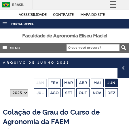
BRASIL
Simplifique!
ACESSIBILIDADE
CONTRASTE
MAPA DO SITE
Comunica BR
PORTAL UFPEL
Participe
ACESSO À INFORMAÇÃO
Faculdade de Agronomia Eliseu Maciel
Acesso à informação
AUDITORIA
MENU
Legislação
COBALTO
Canais
ARQUIVO DE JUNHO 2025
CONCURSOS
EDITAIS
JAN
FEV
MAR
ABR
MAI
JUN
INTERNACIONAL
JUL
AGO
SET
OUT
NOV
DEZ
OUVIDORIA
PORTARIAS
Colação de Grau do Curso de
TELEFONES
Agronomia da FAEM