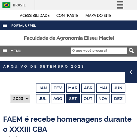
BRASIL
Simplifique!
ACESSIBILIDADE
CONTRASTE
MAPA DO SITE
Comunica BR
PORTAL UFPEL
Participe
ACESSO À INFORMAÇÃO
Faculdade de Agronomia Eliseu Maciel
Acesso à informação
AUDITORIA
MENU
Legislação
COBALTO
Canais
ARQUIVO DE SETEMBRO 2023
CONCURSOS
EDITAIS
JAN
FEV
MAR
ABR
MAI
JUN
INTERNACIONAL
JUL
AGO
SET
OUT
NOV
DEZ
OUVIDORIA
PORTARIAS
FAEM é recebe homenagens durante
TELEFONES
o XXXIII CBA