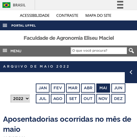
BRASIL
Simplifique!
ACESSIBILIDADE
CONTRASTE
MAPA DO SITE
Comunica BR
PORTAL UFPEL
Participe
ACESSO À INFORMAÇÃO
Faculdade de Agronomia Eliseu Maciel
Acesso à informação
AUDITORIA
MENU
Legislação
COBALTO
Canais
ARQUIVO DE MAIO 2022
CONCURSOS
EDITAIS
JAN
FEV
MAR
ABR
MAI
JUN
INTERNACIONAL
JUL
AGO
SET
OUT
NOV
DEZ
OUVIDORIA
PORTARIAS
Aposentadorias ocorridas no mês de
TELEFONES
maio