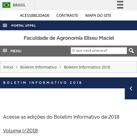
BRASIL
Simplifique!
ACESSIBILIDADE
CONTRASTE
MAPA DO SITE
Comunica BR
PORTAL UFPEL
Participe
ACESSO À INFORMAÇÃO
Faculdade de Agronomia Eliseu Maciel
Acesso à informação
AUDITORIA
MENU
Legislação
COBALTO
Canais
Início
Boletim Informativo
Boletim Informativo 2018
CONCURSOS
EDITAIS
BOLETIM INFORMATIVO 2018
INTERNACIONAL
OUVIDORIA
PORTARIAS
Acesse as edições do Boletim Informativo de 2018
TELEFONES
Volume I/2018