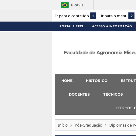
BRASIL
Ir para o conteúdo
1
Ir para o menu
2
PORTAL UFPEL
ACESSO À INFORMAÇÃO
Faculdade de Agronomia Eliseu
HOME
HISTÓRICO
ESTRUT
DOCENTES
TÉCNICOS
CTG “OS 
Início
Pós-Graduação
Diplomas de P