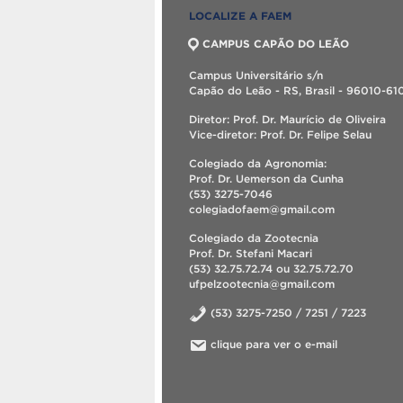
LOCALIZE A FAEM
CAMPUS CAPÃO DO LEÃO
Campus Universitário s/n
Capão do Leão - RS, Brasil - 96010-61
Diretor: Prof. Dr. Maurício de Oliveira
Vice-diretor: Prof. Dr. Felipe Selau
Colegiado da Agronomia:
Prof. Dr. Uemerson da Cunha
(53) 3275-7046
colegiadofaem@gmail.com
Colegiado da Zootecnia
Prof. Dr. Stefani Macari
(53) 32.75.72.74 ou 32.75.72.70
ufpelzootecnia@gmail.com
(53) 3275-7250 / 7251 / 7223
clique para ver o e-mail