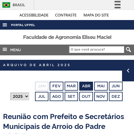
BRASIL
Simplifique!
ACESSIBILIDADE
CONTRASTE
MAPA DO SITE
Comunica BR
PORTAL UFPEL
Participe
ACESSO À INFORMAÇÃO
Faculdade de Agronomia Eliseu Maciel
Acesso à informação
AUDITORIA
MENU
Legislação
COBALTO
Canais
ARQUIVO DE ABRIL 2025
CONCURSOS
EDITAIS
JAN
FEV
MAR
ABR
MAI
JUN
INTERNACIONAL
JUL
AGO
SET
OUT
NOV
DEZ
OUVIDORIA
PORTARIAS
Reunião com Prefeito e Secretários
TELEFONES
Municipais de Arroio do Padre