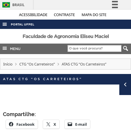
BRASIL
Simplifique!
ACESSIBILIDADE
CONTRASTE
MAPA DO SITE
Comunica BR
PORTAL UFPEL
Participe
ACESSO À INFORMAÇÃO
Faculdade de Agronomia Eliseu Maciel
Acesso à informação
AUDITORIA
MENU
Legislação
COBALTO
Canais
Início
CTG “Os Carreteiros”
ATAS CTG “Os Carreteiros”
CONCURSOS
EDITAIS
ATAS CTG “OS CARRETEIROS”
INTERNACIONAL
OUVIDORIA
PORTARIAS
Compartilhe:
TELEFONES
Facebook
X
E-mail