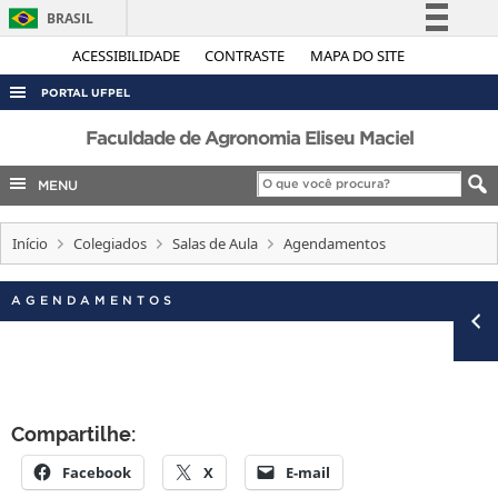
BRASIL
Simplifique!
ACESSIBILIDADE
CONTRASTE
MAPA DO SITE
Comunica BR
PORTAL UFPEL
Participe
ACESSO À INFORMAÇÃO
Faculdade de Agronomia Eliseu Maciel
Acesso à informação
AUDITORIA
MENU
Legislação
COBALTO
Canais
Início
Colegiados
Salas de Aula
Agendamentos
CONCURSOS
EDITAIS
AGENDAMENTOS
INTERNACIONAL
OUVIDORIA
PORTARIAS
Compartilhe:
TELEFONES
Facebook
X
E-mail