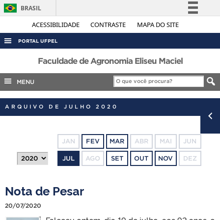
BRASIL
Simplifique!
ACESSIBILIDADE
CONTRASTE
MAPA DO SITE
Comunica BR
PORTAL UFPEL
Participe
ACESSO À INFORMAÇÃO
Faculdade de Agronomia Eliseu Maciel
Acesso à informação
AUDITORIA
MENU
Legislação
COBALTO
Canais
ARQUIVO DE JULHO 2020
CONCURSOS
EDITAIS
JAN
FEV
MAR
ABR
MAI
JUN
INTERNACIONAL
JUL
AGO
SET
OUT
NOV
DEZ
OUVIDORIA
PORTARIAS
Nota de Pesar
TELEFONES
20/07/2020
Faleceu ontem, dia 19 de julho, aos 92 anos, o