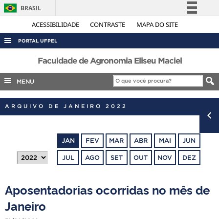
BRASIL
Simplifique!
ACESSIBILIDADE
CONTRASTE
MAPA DO SITE
Comunica BR
PORTAL UFPEL
Participe
ACESSO À INFORMAÇÃO
Faculdade de Agronomia Eliseu Maciel
Acesso à informação
AUDITORIA
MENU
Legislação
COBALTO
Canais
ARQUIVO DE JANEIRO 2022
CONCURSOS
EDITAIS
JAN
FEV
MAR
ABR
MAI
JUN
INTERNACIONAL
JUL
AGO
SET
OUT
NOV
DEZ
OUVIDORIA
PORTARIAS
Aposentadorias ocorridas no mês de
TELEFONES
Janeiro