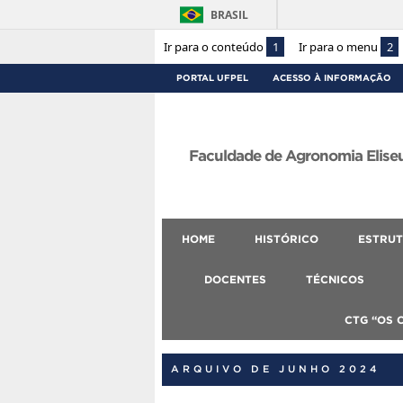
BRASIL
Ir para o conteúdo
1
Ir para o menu
2
PORTAL UFPEL
ACESSO À INFORMAÇÃO
Faculdade de Agronomia Eliseu
HOME
HISTÓRICO
ESTRUT
DOCENTES
TÉCNICOS
CTG “OS 
ARQUIVO DE JUNHO 2024