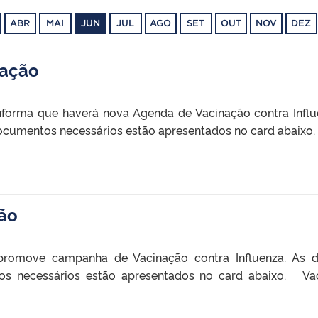
ABR
MAI
JUN
JUL
AGO
SET
OUT
NOV
DEZ
nação
orma que haverá nova Agenda de Vacinação contra Influ
 documentos necessários estão apresentados no card abaixo
ão
omove campanha de Vacinação contra Influenza. As d
os necessários estão apresentados no card abaixo. Va