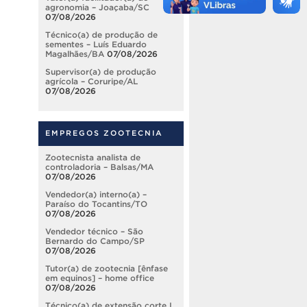
agronomia – Joaçaba/SC
07/08/2026
Técnico(a) de produção de
sementes – Luís Eduardo
Magalhães/BA
07/08/2026
Supervisor(a) de produção
agrícola – Coruripe/AL
07/08/2026
EMPREGOS ZOOTECNIA
Zootecnista analista de
controladoria – Balsas/MA
07/08/2026
Vendedor(a) interno(a) –
Paraíso do Tocantins/TO
07/08/2026
Vendedor técnico – São
Bernardo do Campo/SP
07/08/2026
Tutor(a) de zootecnia [ênfase
em equinos] – home office
07/08/2026
Técnico(a) de extensão corte I