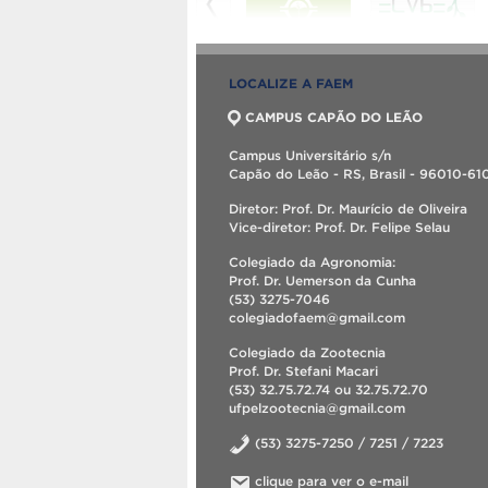
LOCALIZE A FAEM
CAMPUS CAPÃO DO LEÃO
Campus Universitário s/n
Capão do Leão - RS, Brasil - 96010-61
Diretor: Prof. Dr. Maurício de Oliveira
Vice-diretor: Prof. Dr. Felipe Selau
Colegiado da Agronomia:
Prof. Dr. Uemerson da Cunha
(53) 3275-7046
colegiadofaem@gmail.com
Colegiado da Zootecnia
Prof. Dr. Stefani Macari
(53) 32.75.72.74 ou 32.75.72.70
ufpelzootecnia@gmail.com
(53) 3275-7250 / 7251 / 7223
clique para ver o e-mail