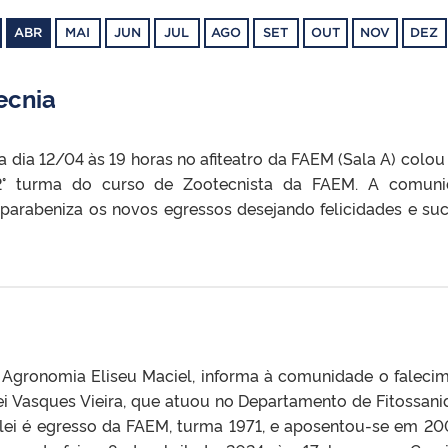
ABR
MAI
JUN
JUL
AGO
SET
OUT
NOV
DEZ
ecnia
ra dia 12/04 às 19 horas no afiteatro da FAEM (Sala A) colou
22° turma do curso de Zootecnista da FAEM. A comun
a parabeniza os novos egressos desejando felicidades e su
Agronomia Eliseu Maciel, informa à comunidade o faleci
i Vasques Vieira, que atuou no Departamento de Fitossani
rlei é egresso da FAEM, turma 1971, e aposentou-se em 20