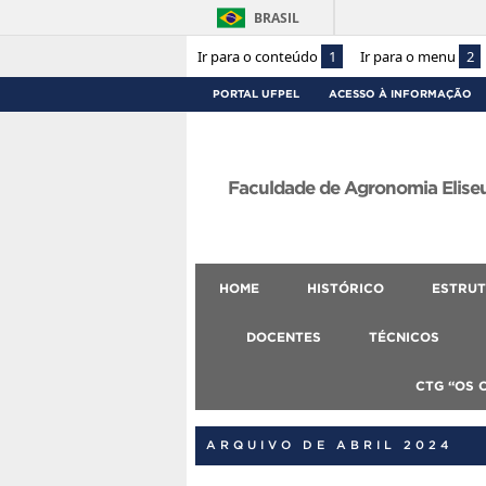
BRASIL
Ir para o conteúdo
1
Ir para o menu
2
PORTAL UFPEL
ACESSO À INFORMAÇÃO
Faculdade de Agronomia Eliseu
HOME
HISTÓRICO
ESTRUT
DOCENTES
TÉCNICOS
CTG “OS 
ARQUIVO DE ABRIL 2024