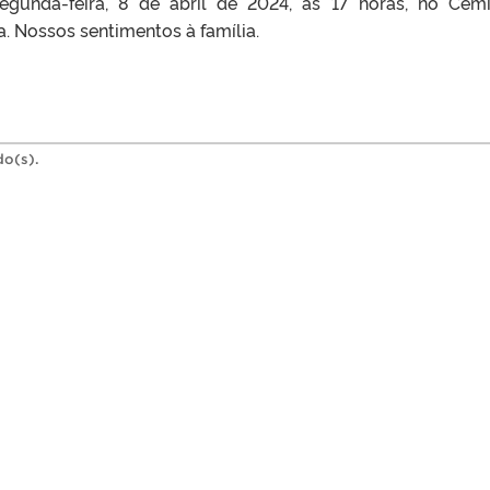
gunda-feira, 8 de abril de 2024, às 17 horas, no Cemi
. Nossos sentimentos à família.
do(s).