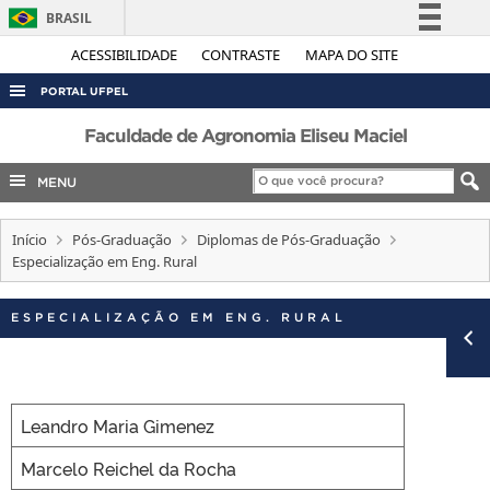
BRASIL
Simplifique!
ACESSIBILIDADE
CONTRASTE
MAPA DO SITE
Comunica BR
PORTAL UFPEL
Participe
ACESSO À INFORMAÇÃO
Faculdade de Agronomia Eliseu Maciel
Acesso à informação
AUDITORIA
MENU
Legislação
COBALTO
Canais
Início
Pós-Graduação
Diplomas de Pós-Graduação
CONCURSOS
Especialização em Eng. Rural
EDITAIS
INTERNACIONAL
ESPECIALIZAÇÃO EM ENG. RURAL
OUVIDORIA
PORTARIAS
Leandro Maria Gimenez
TELEFONES
Marcelo Reichel da Rocha