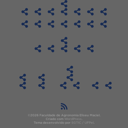
©2026 Faculdade de Agronomia Eliseu Maciel.
Criado com
WordPress
.
Tema desenvolvido por
SGTIC / UFPel
.