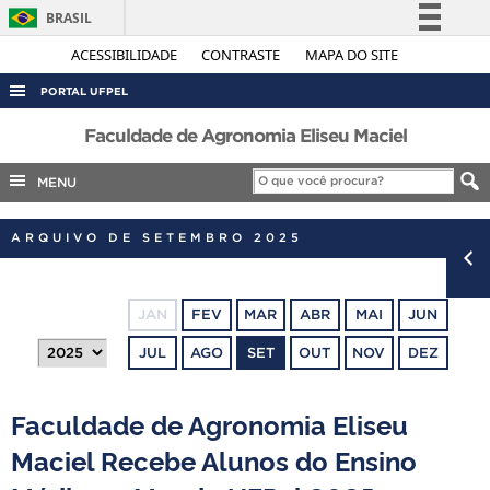
BRASIL
Simplifique!
ACESSIBILIDADE
CONTRASTE
MAPA DO SITE
Comunica BR
PORTAL UFPEL
Participe
ACESSO À INFORMAÇÃO
Faculdade de Agronomia Eliseu Maciel
Acesso à informação
AUDITORIA
MENU
Legislação
COBALTO
Canais
ARQUIVO DE SETEMBRO 2025
CONCURSOS
EDITAIS
JAN
FEV
MAR
ABR
MAI
JUN
INTERNACIONAL
JUL
AGO
SET
OUT
NOV
DEZ
OUVIDORIA
PORTARIAS
Faculdade de Agronomia Eliseu
TELEFONES
Maciel Recebe Alunos do Ensino