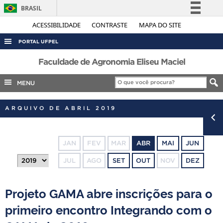
BRASIL
Simplifique!
ACESSIBILIDADE
CONTRASTE
MAPA DO SITE
Comunica BR
PORTAL UFPEL
Participe
ACESSO À INFORMAÇÃO
Faculdade de Agronomia Eliseu Maciel
Acesso à informação
AUDITORIA
MENU
Legislação
COBALTO
Canais
ARQUIVO DE ABRIL 2019
CONCURSOS
EDITAIS
JAN
FEV
MAR
ABR
MAI
JUN
INTERNACIONAL
JUL
AGO
SET
OUT
NOV
DEZ
OUVIDORIA
PORTARIAS
Projeto GAMA abre inscrições para o
TELEFONES
primeiro encontro Integrando com o