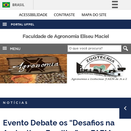
BRASIL
Simplifique!
ACESSIBILIDADE
CONTRASTE
MAPA DO SITE
Comunica BR
PORTAL UFPEL
Participe
ACESSO À INFORMAÇÃO
Faculdade de Agronomia Eliseu Maciel
Acesso à informação
AUDITORIA
MENU
Legislação
COBALTO
Canais
CONCURSOS
EDITAIS
INTERNACIONAL
OUVIDORIA
NOTÍCIAS
PORTARIAS
TELEFONES
Evento Debate os “Desafios na