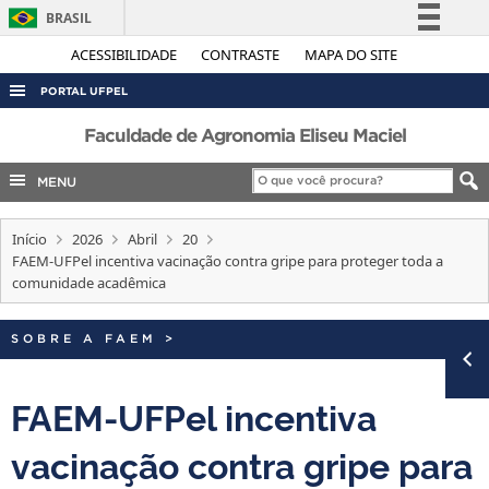
BRASIL
Simplifique!
ACESSIBILIDADE
CONTRASTE
MAPA DO SITE
Comunica BR
PORTAL UFPEL
Participe
ACESSO À INFORMAÇÃO
Faculdade de Agronomia Eliseu Maciel
Acesso à informação
AUDITORIA
MENU
Legislação
COBALTO
Canais
Início
2026
Abril
20
CONCURSOS
FAEM-UFPel incentiva vacinação contra gripe para proteger toda a
EDITAIS
comunidade acadêmica
INTERNACIONAL
SOBRE A FAEM
>
OUVIDORIA
PORTARIAS
FAEM-UFPel incentiva
TELEFONES
vacinação contra gripe para